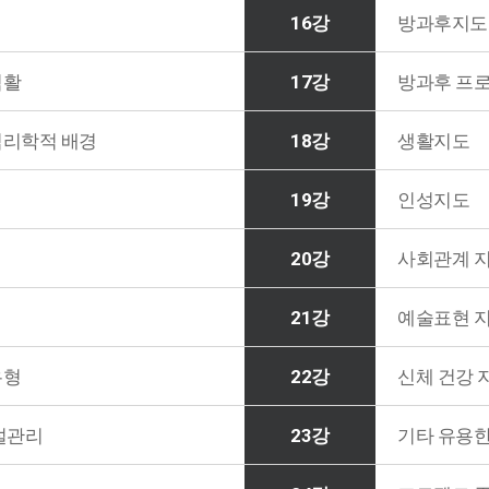
16강
방과후지도
역활
17강
방과후 프
심리학적 배경
18강
생활지도
19강
인성지도
20강
사회관계 
21강
예술표현 
유형
22강
신체 건강 
설관리
23강
기타 유용