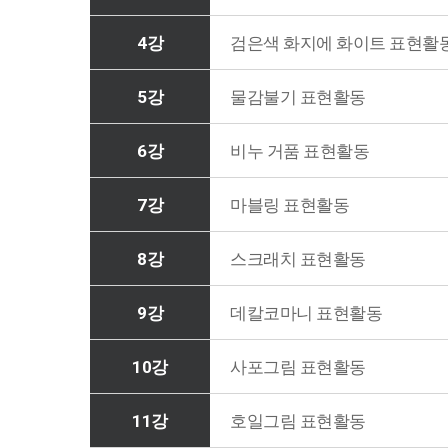
4강
검은색 화지에 화이트 표현활
5강
물감불기 표현활동
6강
비누 거품 표현활동
7강
마블링 표현활동
8강
스크래치 표현활동
9강
데칼코마니 표현활동
10강
사포그림 표현활동
11강
호일그림 표현활동