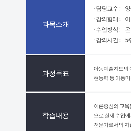
· 담당교수 :
양
· 강의형태 :
이
과목소개
· 수업방식 :
온
· 강의시간 :
5
아동미술지도의 이
과정목표
현능력 등 아동미
이론중심의 교육을
학습내용
으로 실제 수업에
전문가로서의 자질