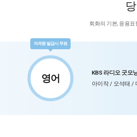
당
회화의 기본, 응용표
자격증 발급시 무료
KBS 라디오 굿모
영어
아이작 / 오석태 /