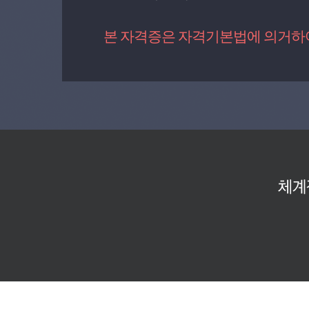
본 자격증은 자격기본법에 의거하