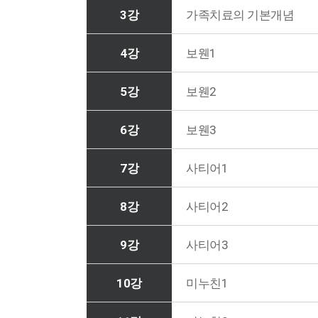
3강
가족치료의 기본개념
4강
보웬1
5강
보웬2
6강
보웬3
7강
사티어1
8강
사티어2
9강
사티어3
10강
미누친1