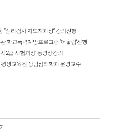
세움 “심리검사 지도자과정” 강의진행
 주관 학교폭력예방프로그램 ‘어울림’진행
리사2급 시험과정’ 동영상강의
HRD 평생교육원 상담심리학과 운영교수
기