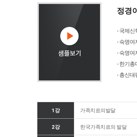
정경
- 국제
- 숙명
- 숙명
- 한기
- 총신
1강
가족치료의발달
2강
한국가족치료의 발달