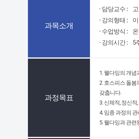
· 담당교수 :
고
· 강의형태 :
이
과목소개
· 수업방식 :
온
· 강의시간 :
5
1. 웰다잉의 개
2. 호스피스 돌
갖춥니다.
과정목표
3. 신체적, 정신
4. 임종 과정의 
5. 웰다잉과 관