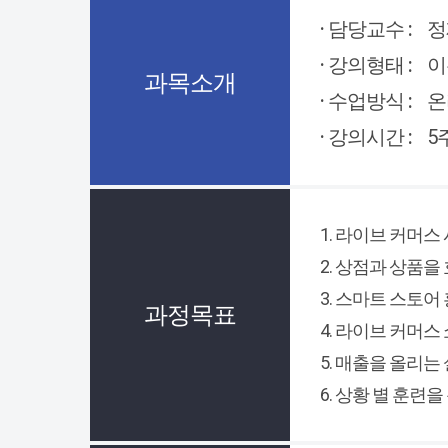
· 담당교수 :
정
· 강의형태 :
이
과목소개
· 수업방식 :
온
· 강의시간 :
5
1. 라이브 커머
2. 상점과 상품을
3. 스마트 스토어
과정목표
4. 라이브 커머스
5. 매출을 올리는
6. 상황 별 훈련