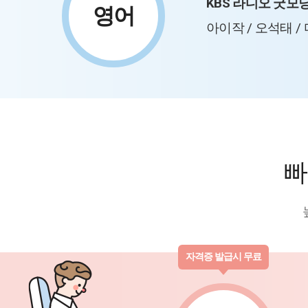
KBS 라디오 굿모
영어
아이작 / 오석태 /
빠
자격증 발급시 무료