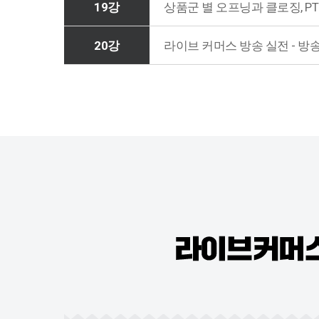
19강
상품군 별 오프닝과 클로징, 
20강
라이브 커머스 방송 실전 - 방