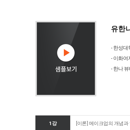
유한
- 한성
- 이화
- 한나 
1강
[이론] 메이크업의 개념과