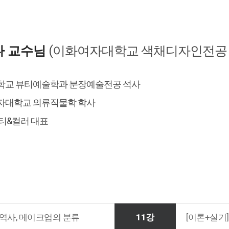
나 교수님
(이화여자대학교 색채디자인전공 
대학교 뷰티예술학과 분장예술전공 석사
여자대학교 의류직물학 학사
뷰티&컬러 대표
 역사, 메이크업의 분류
11강
[이론+실기