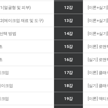
1(얼굴형 및 피부)
12강
[이론+실기
 2(메이크업 재료 및 도구)
13강
[이론+실기
 선택 방법
14강
[이론+실기
초
15강
[이론] 로
초
16강
[실기] 로
이크업
17강
[이론] 클
메이크업
18강
[실기] 클
이크업
19강
[이론] 액