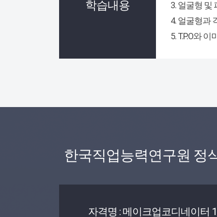
학습내용
3. 얼굴형 
4. 얼굴형과
5. T.P.O
한국직업능력연구원 정
자격명 : 메이크업코디네이터 