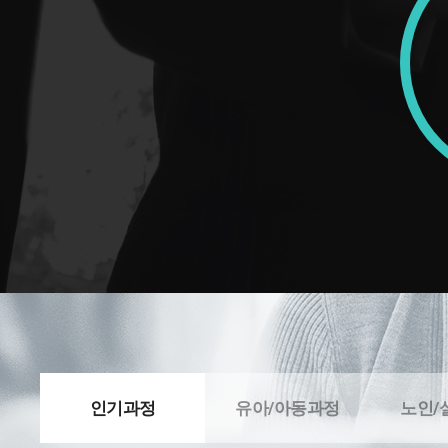
인기과정
유아/아동과정
노인/